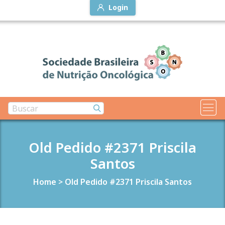
Login
Old Pedido #2371 Priscila
Santos
Home
>
Old Pedido #2371 Priscila Santos