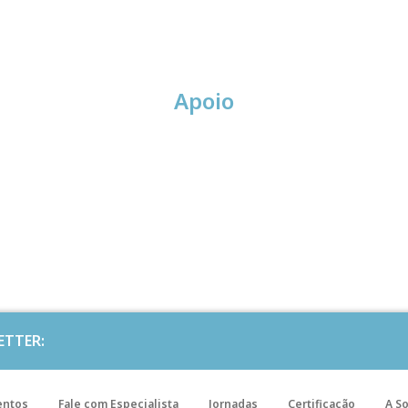
Apoio
ETTER:
entos
Fale com Especialista
Jornadas
Certificação
A S