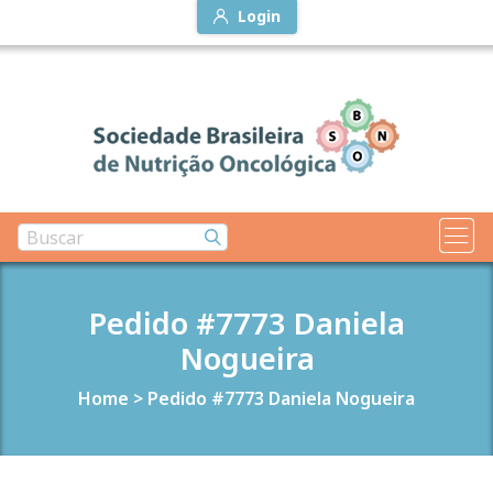
Login
Pedido #7773 Daniela
Nogueira
Home
>
Pedido #7773 Daniela Nogueira