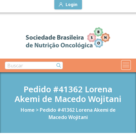
Login
Pedido #41362 Lorena
Akemi de Macedo Wojitani
Home
>
Pedido #41362 Lorena Akemi de
Macedo Wojitani