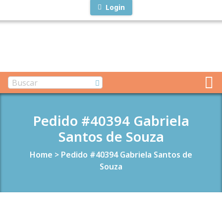
Login
Pedido #40394 Gabriela
Santos de Souza
Home
>
Pedido #40394 Gabriela Santos de
Souza