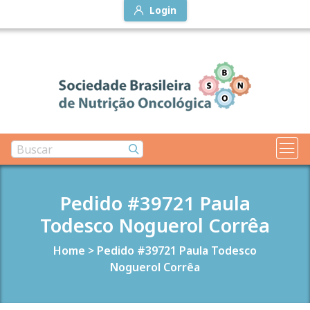
Login
Pedido #39721 Paula
Todesco Noguerol Corrêa
Home
>
Pedido #39721 Paula Todesco
Noguerol Corrêa