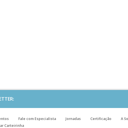
ETTER:
entos
Fale com Especialista
Jornadas
Certificação
A S
ar Carteirinha