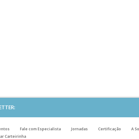
ETTER:
entos
Fale com Especialista
Jornadas
Certificação
A S
ar Carteirinha