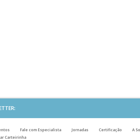
ETTER:
entos
Fale com Especialista
Jornadas
Certificação
A S
ar Carteirinha