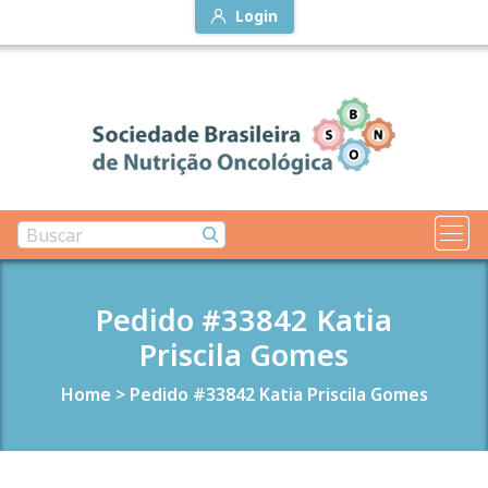
Login
Pedido #33842 Katia
Priscila Gomes
Home
>
Pedido #33842 Katia Priscila Gomes