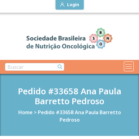
Login
Pedido #33658 Ana Paula
Barretto Pedroso
Home
>
Pedido #33658 Ana Paula Barretto
Pedroso