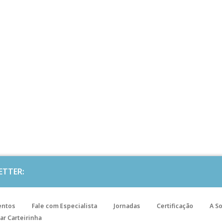
ETTER:
entos
Fale com Especialista
Jornadas
Certificação
A S
ar Carteirinha