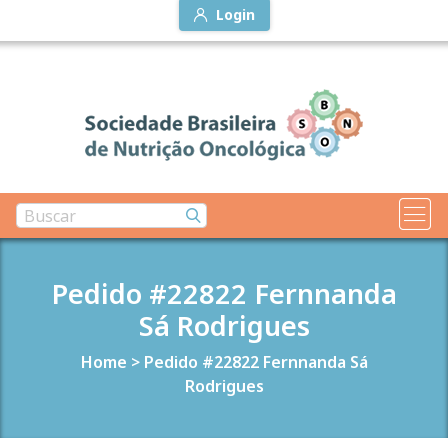
Login
Pedido #22822 Fernnanda
Sá Rodrigues
Home
>
Pedido #22822 Fernnanda Sá
Rodrigues