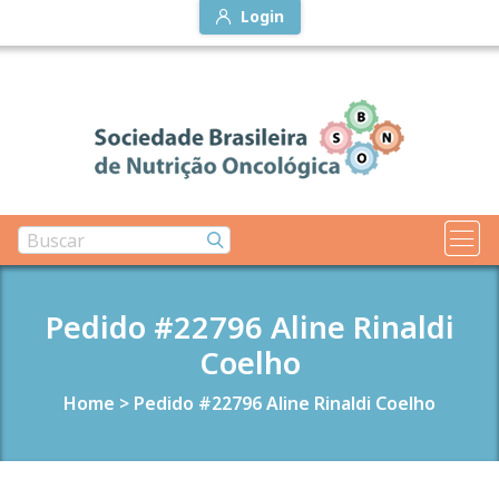
Login
Pedido #22796 Aline Rinaldi
Coelho
Home
>
Pedido #22796 Aline Rinaldi Coelho