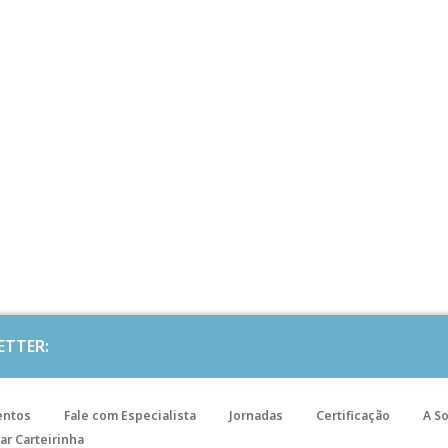
ETTER:
entos
Fale com Especialista
Jornadas
Certificação
A S
ar Carteirinha