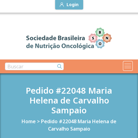
Login
Pedido #22048 Maria
Helena de Carvalho
Sampaio
Home
>
Pedido #22048 Maria Helena de
Carvalho Sampaio