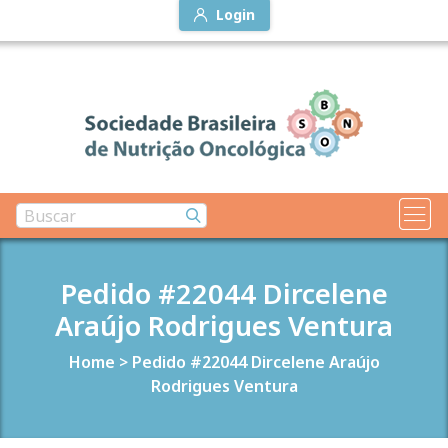
Login
Pedido #22044 Dircelene
Araújo Rodrigues Ventura
Home
>
Pedido #22044 Dircelene Araújo
Rodrigues Ventura