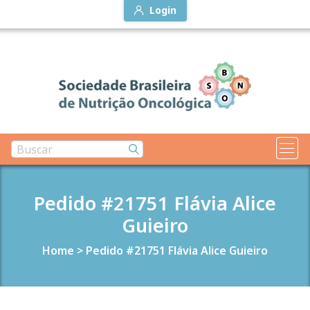
Login
Pedido #21751 Flávia Alice
Guieiro
Home
>
Pedido #21751 Flávia Alice Guieiro