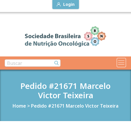
Login
Pedido #21671 Marcelo
Victor Teixeira
Home
>
Pedido #21671 Marcelo Victor Teixeira