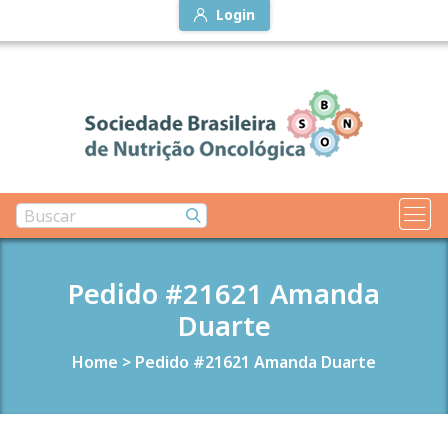
Login
Pedido #21621 Amanda
Duarte
Home
>
Pedido #21621 Amanda Duarte