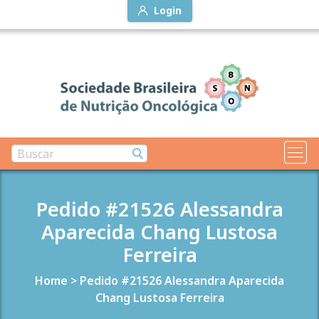
Login
Pedido #21526 Alessandra
Aparecida Chang Lustosa
Ferreira
Home
>
Pedido #21526 Alessandra Aparecida
Chang Lustosa Ferreira