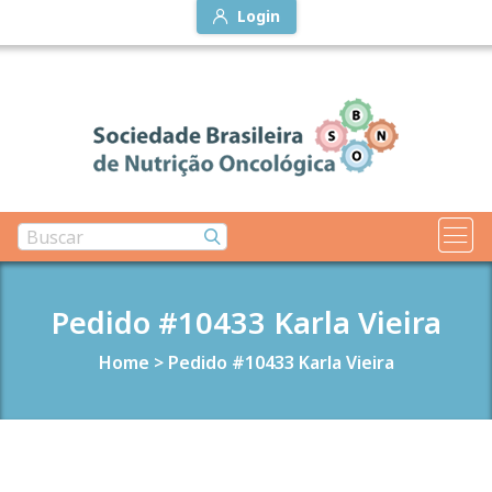
Login
Pedido #10433 Karla Vieira
Home
>
Pedido #10433 Karla Vieira