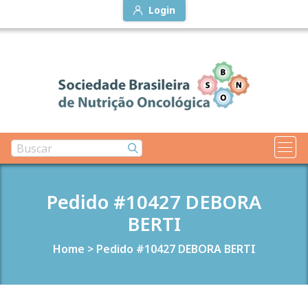
Login
Pedido #10427 DEBORA
BERTI
Home
>
Pedido #10427 DEBORA BERTI