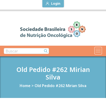
Login
Old Pedido #262 Mirian
Silva
Home
>
Old Pedido #262 Mirian Silva