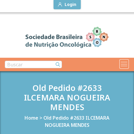
Login
Old Pedido #2633
ILCEMARA NOGUEIRA
MENDES
Home
>
Old Pedido #2633 ILCEMARA
NOGUEIRA MENDES