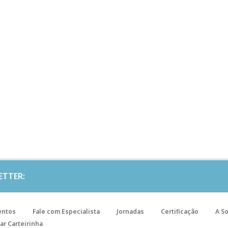
ETTER:
entos
Fale com Especialista
Jornadas
Certificação
A S
ar Carteirinha