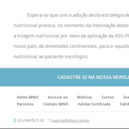
Espera-se que com a adoção desta estratégia 
nutricional precoce, no momento da internação deste
a triagem nutricional por meio da aplicação da ASG-P
nosso país, de dimensões continentais, para a equida
nutricional ao paciente oncológico.
CADASTRE-SE NA NOSSA NEWSL
Home SBNO
Associe-se
Notícias
Cursos
Ev
Parceiros
Contato SBNO
Validar Certificado
Valid
(31) 99978-2142
suporte@sbno.com.br