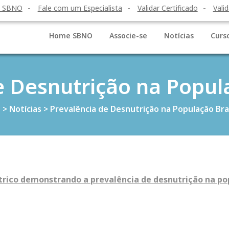
o SBNO
Fale com um Especialista
Validar Certificado
Valid
Home SBNO
Associe-se
Notícias
Curs
e Desnutrição na Popula
e
>
Notícias
>
Prevalência de Desnutrição na População Bras
rico demonstrando a prevalência de desnutrição na pop