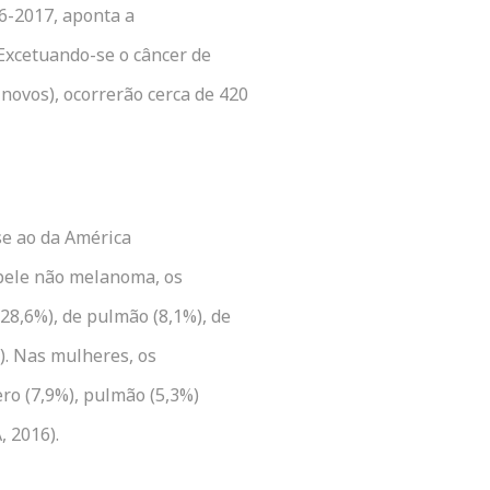
16-2017, aponta a
 Excetuando-se o câncer de
ovos), ocorrerão cerca de 420
se ao da América
 pele não melanoma, os
28,6%), de pulmão (8,1%), de
%). Nas mulheres, os
ero (7,9%), pulmão (5,3%)
, 2016).