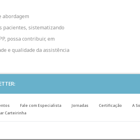
de abordagem
s pacientes, sistematizando
PP, possa contribuir, em
de e qualidade da assistência
ETTER:
entos
Fale com Especialista
Jornadas
Certificação
A S
ar Carteirinha