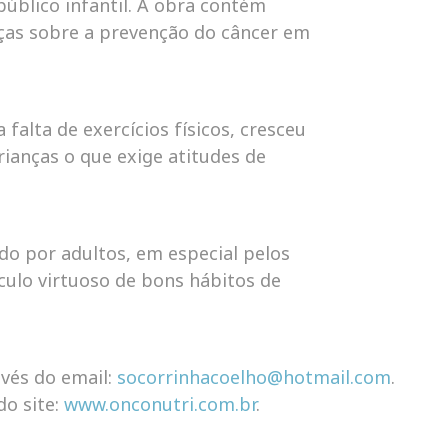
úblico infantil. A obra contém
nças sobre a prevenção do câncer em
falta de exercícios físicos, cresceu
ianças o que exige atitudes de
ido por adultos, em especial pelos
rculo virtuoso de bons hábitos de
vés do email:
socorrinhacoelho@hotmail.com
.
do site:
www.onconutri.com.br
.