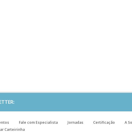
ETTER:
entos
Fale com Especialista
Jornadas
Certificação
A S
ar Carteirinha