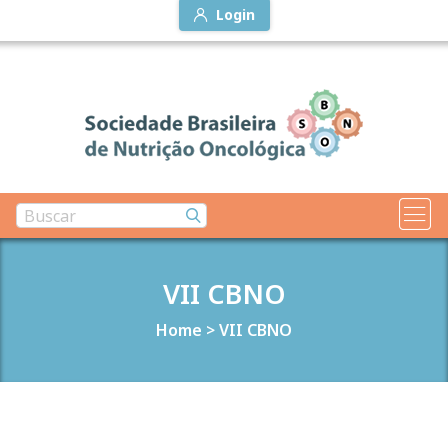
Login
VII CBNO
Home
>
VII CBNO