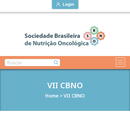
Login
VII CBNO
Home
>
VII CBNO