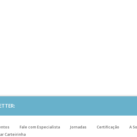
ETTER:
entos
Fale com Especialista
Jornadas
Certificação
A S
ar Carteirinha