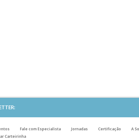
ETTER:
entos
Fale com Especialista
Jornadas
Certificação
A S
ar Carteirinha