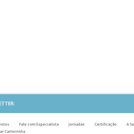
ETTER:
entos
Fale com Especialista
Jornadas
Certificação
A S
ar Carteirinha