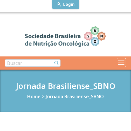
Login
Jornada Brasiliense_SBNO
Home
>
Jornada Brasiliense_SBNO