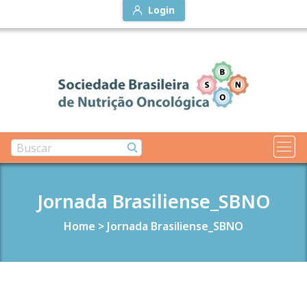
Login
Jornada Brasiliense_SBNO
Home
>
Jornada Brasiliense_SBNO