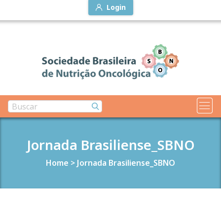
Login
Jornada Brasiliense_SBNO
Home
>
Jornada Brasiliense_SBNO