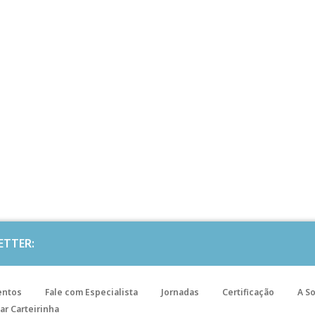
ETTER:
entos
Fale com Especialista
Jornadas
Certificação
A S
ar Carteirinha