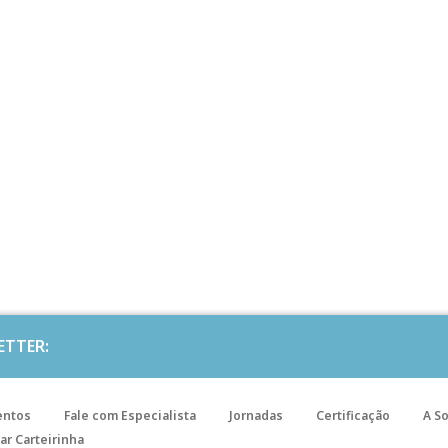
ETTER:
entos
Fale com Especialista
Jornadas
Certificação
A S
ar Carteirinha