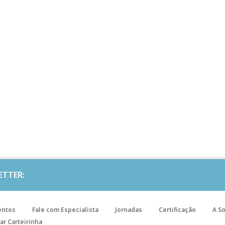
ETTER:
entos
Fale com Especialista
Jornadas
Certificação
A S
ar Carteirinha