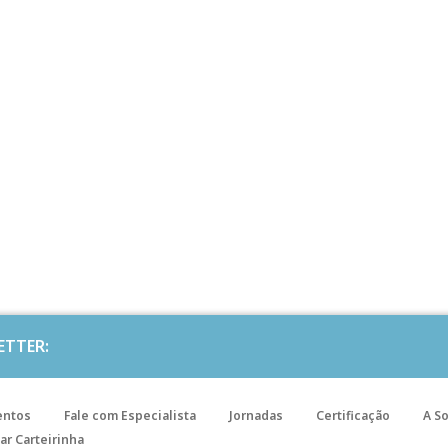
ETTER:
entos
Fale com Especialista
Jornadas
Certificação
A S
ar Carteirinha