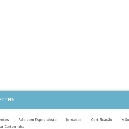
ETTER:
entos
Fale com Especialista
Jornadas
Certificação
A S
ar Carteirinha