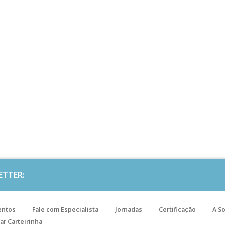
ETTER:
entos
Fale com Especialista
Jornadas
Certificação
A S
ar Carteirinha