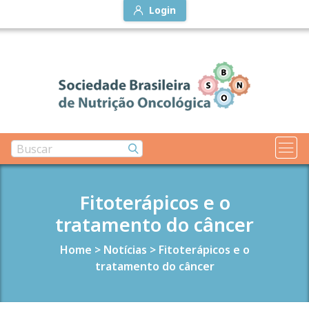
Login
Fitoterápicos e o
tratamento do câncer
Home
>
Notícias
>
Fitoterápicos e o
tratamento do câncer