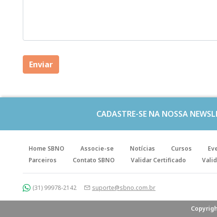
CADASTRE-SE NA NOSSA NEWSL
Home SBNO
Associe-se
Notícias
Cursos
Ev
Parceiros
Contato SBNO
Validar Certificado
Valid
(31) 99978-2142
suporte@sbno.com.br
Copyrigh