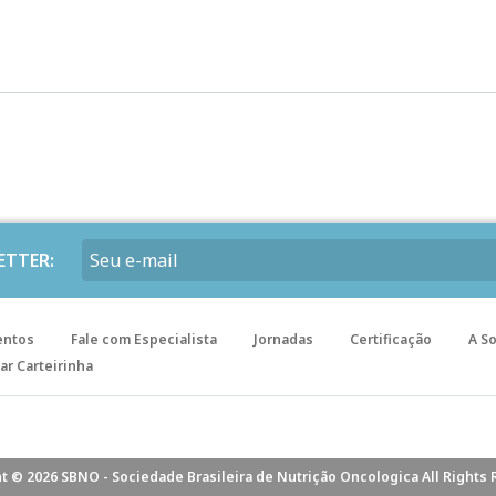
ETTER:
entos
Fale com Especialista
Jornadas
Certificação
A S
ar Carteirinha
t © 2026 SBNO - Sociedade Brasileira de Nutrição Oncologica All Rights