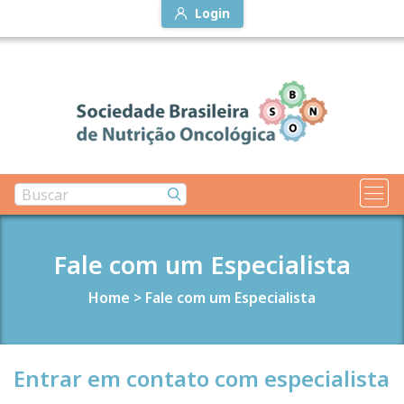
Login
Fale com um Especialista
Home
>
Fale com um Especialista
Entrar em contato com especialista