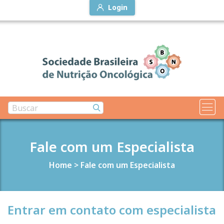
Login
Fale com um Especialista
Home
>
Fale com um Especialista
Entrar em contato com especialista