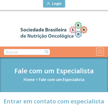
Login
Fale com um Especialista
Home
>
Fale com um Especialista
Entrar em contato com especialista