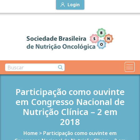
Login
Participação como ouvinte
em Congresso Nacional de
Nutrição Clínica – 2 em
2018
Home
>
Participação como ouvinte em