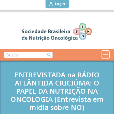
Login
ENTREVISTADA na RÁDIO
ATLÂNTIDA CRICIÚMA: O
PAPEL DA NUTRIÇÃO NA
ONCOLOGIA (Entrevista em
mídia sobre NO)